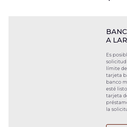
BANC
A LA
Es posib
solicitu
límite d
tarjeta b
banco mó
esté list
tarjeta d
préstamo 
la solicit