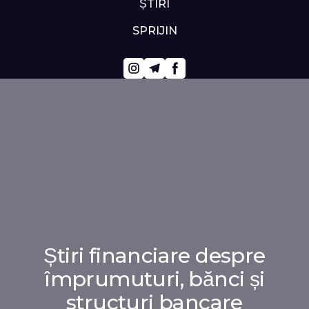
ȘTIRI
SPRIJIN
Știri financiare despre
împrumuturi, bănci și
structuri bancare