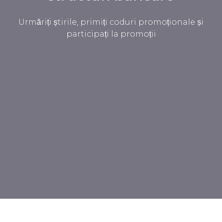
Urmăriți știrile, primiți coduri promoționale și
participați la promoții