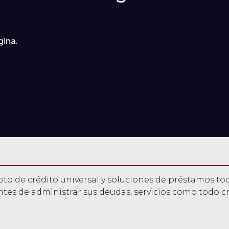
gina.
epto de crédito universal y soluciones de préstamos 
tes de administrar sus deudas, servicios como todo cr