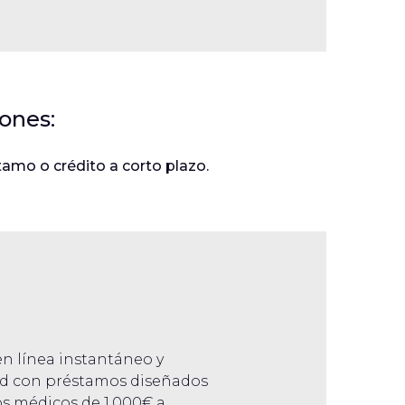
ones:
stamo o crédito a corto plazo.
n línea instantáneo y
lud con préstamos diseñados
os médicos de 1.000€ a