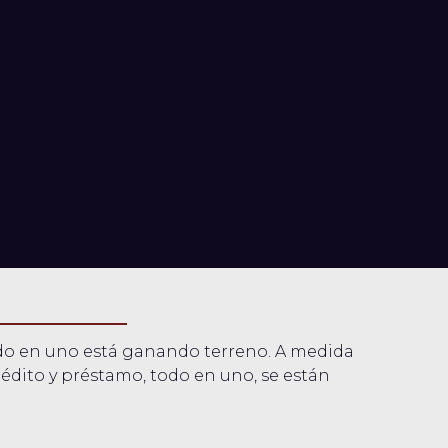
todo en uno está ganando terreno. A medida
édito y préstamo, todo en uno, se están