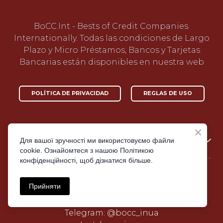
BoCC.Int - Bests of Credit Companies.
Internationally. Todas las condiciones de Largo
Plazo y Micro Préstamos, Bancos y Tarjetas
Bancarias están disponibles en nuestra web
POLÍTICA DE PRIVACIDAD
REGLAS DE USO
Для вашої зручності ми використовуємо файли
Idioma
cookie. Ознайомтеся з нашою Політикою
UA
|
UA-ru
|
KZ-ru
конфіденційності, щоб дізнатися більше.
US-en
|
PH-en
IN-en
|
RO
|
PL
Прийняти
Email: moc.liamg%40auni.ccob
ES
|
MX-es
|
CO-es
Tell: +38(096)466-99-05
Telegram: @bocc_inua